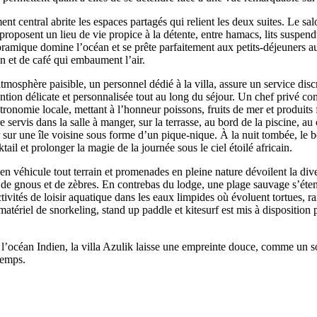
ent central abrite les espaces partagés qui relient les deux suites. Le sal
proposent un lieu de vie propice à la détente, entre hamacs, lits suspend
noramique domine l’océan et se prête parfaitement aux petits-déjeuners a
 et de café qui embaument l’air.
atmosphère paisible, un personnel dédié à la villa, assure un service disc
ntion délicate et personnalisée tout au long du séjour. Un chef privé c
tronomie locale, mettant à l’honneur poissons, fruits de mer et produits f
e servis dans la salle à manger, sur la terrasse, au bord de la piscine, a
sur une île voisine sous forme d’un pique-nique. À la nuit tombée, le b
ail et prolonger la magie de la journée sous le ciel étoilé africain.
 en véhicule tout terrain et promenades en pleine nature dévoilent la dive
e gnous et de zèbres. En contrebas du lodge, une plage sauvage s’étend
ctivités de loisir aquatique dans les eaux limpides où évoluent tortues, r
atériel de snorkeling, stand up paddle et kitesurf est mis à disposition 
 l’océan Indien, la villa Azulik laisse une empreinte douce, comme un s
temps.