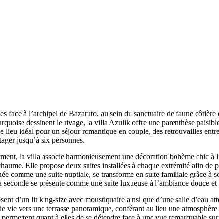
s face à l’archipel de Bazaruto, au sein du sanctuaire de faune côtière
urquoise dessinent le rivage, la villa Azulik offre une parenthèse paisibl
 le lieu idéal pour un séjour romantique en couple, des retrouvailles en
tager jusqu’à six personnes.
ment, la villa associe harmonieusement une décoration bohème chic à l’
aume. Elle propose deux suites installées à chaque extrémité afin de pré
ée comme une suite nuptiale, se transforme en suite familiale grâce à 
a seconde se présente comme une suite luxueuse à l’ambiance douce et 
sent d’un lit king-size avec moustiquaire ainsi que d’une salle d’eau att
de vie vers une terrasse panoramique, conférant au lieu une atmosphère 
 permettent quant à elles de se détendre face à une vue remarquable sur