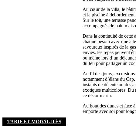
Au cœur de la villa, le bâtim
et la piscine à débordement 
Sur le toit, une terrasse pa
accompagnés de pain maison
Dans la continuité de cette 
chaque besoin avec une atte
savoureux inspirés de la gas
envies, les repas peuvent êtr
ou même lors d’un déjeuner 
du feu pour partager un cockt
Au fil des jours, excursions
notamment d’élans du Cap, d
instants de détente ou des a
exotiques multicolores. Du m
ce décor marin.
Au bout des dunes et face à
emporte avec soi pour long
TARIF ET MODALITÉS