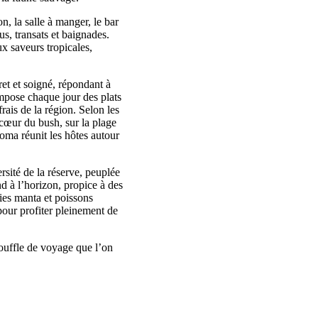
on, la salle à manger, le bar
us, transats et baignades.
ux saveurs tropicales,
ret et soigné, répondant à
ompose chaque jour des plats
rais de la région. Selon les
u cœur du bush, sur la plage
oma réunit les hôtes autour
rsité de la réserve, peuplée
 à l’horizon, propice à des
aies manta et poissons
pour profiter pleinement de
ouffle de voyage que l’on