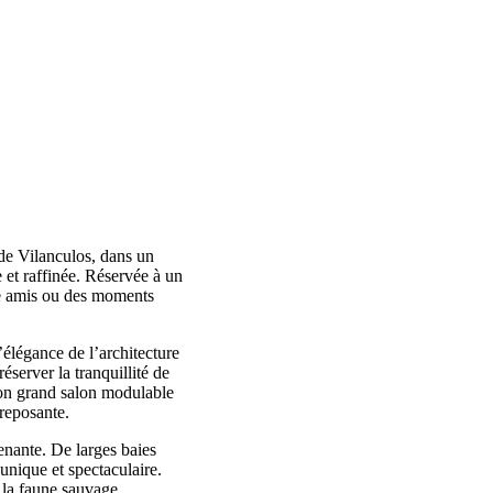
 de Vilanculos, dans un
e et raffinée. Réservée à un
tre amis ou des moments
élégance de l’architecture
server la tranquillité de
son grand salon modulable
reposante.
enante. De larges baies
unique et spectaculaire.
 la faune sauvage.