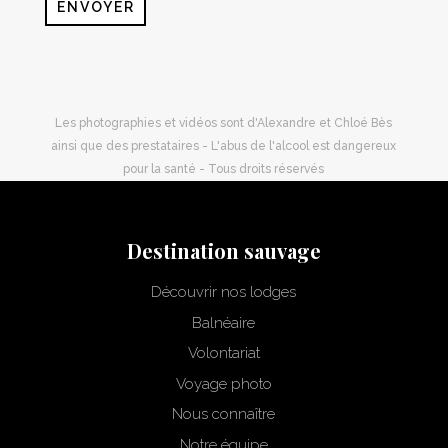
ENVOYER
Les photographies et vidéos sont d'Alexandre et Chloé Bès
ainsi que des prestataires - L'abus de l'alcool est dangereux
pour la santé - Tous droits réservés
Destination sauvage
Découvrir nos lodges
Balnéaire
Volontariat
Voyage photo
Nous connaître
Notre équipe