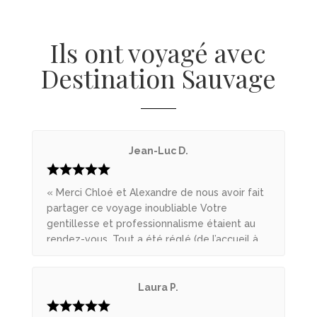
Ils ont voyagé avec
Destination Sauvage
Jean-Luc D.
« Merci Chloé et Alexandre de nous avoir fait
partager ce voyage inoubliable Votre
gentillesse et professionnalisme étaient au
rendez-vous. Tout a été réglé (de l’accueil à
l’aéroport à la fin du séjour) de manière « pro
» et cela dans une ambiance très amicale dès
le début. Encore Merci de nous avoir fait vivre
Laura P.
cette belle expérience. À bientôt pour une