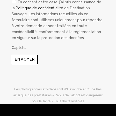
En cochant cette case, j'ai pris connaissance de
la
Politique de confidentialité
de Destination
Sauvage. Les informations recueillies via ce
formulaire sont utilisées uniquement pour répondre
à votre demande et sont traitées en toute
confidentialité, conformément à la réglementation
en vigueur sur la protection des données.
Captcha
ENVOYER
Les photographies et vidéos sont d'Alexandre et Chloé Bès
ainsi que des prestataires - L'abus de l'alcool est dangereux
pour la santé - Tous droits réservés