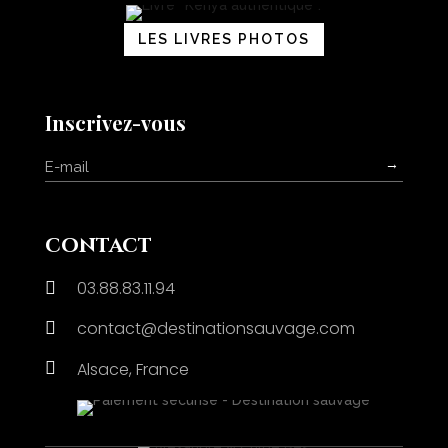
LES LIVRES PHOTOS
Inscrivez-vous
→
contact
03.88.83.11.94

contact@destinationsauvage.com


Alsace, France