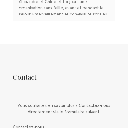
Alexandre et Chloé et toujours une
cadre d’un stage photo, accompagné par
organisation sans faille, avant et pendant le
Alexandre, photographe animalier.
séjour. Emerveillement et convivialité sont au
rdv. Mention spéciale pour Abou, guide
francophone et photographe à ses heures,
qui sait choisir les bons angles de vue et les
bonnes lumières pour nous mettre dans les
meilleures conditions. Bref, un voyage
inoubliable que nous recommandons à 100 %
Francis & Anne Marie
Contact
Vous souhaitez en savoir plus ? Contactez-nous
directement via le formulaire suivant.
Contactez-nous