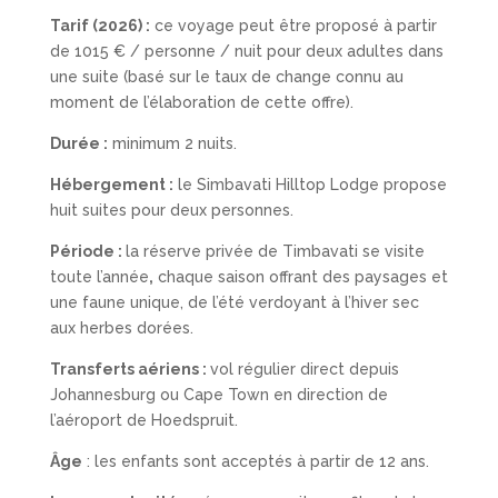
Tarif (2026) :
ce voyage peut être proposé à partir
de
101
5
€ / personne / nuit pour deux adultes dans
une suite (basé sur le taux de change connu au
moment de l’élaboration de cette offre).
Durée :
minimum 2 nuits.
Hébergement :
l
e
Simbavati
Hilltop
Lodge
propose
huit
suites pour deux personnes
.
Période :
la réserve privée de
Timbavati
se visite
toute l’année
,
chaque saison offrant des paysages et
une faune unique, de l’été verdoyant à l’hiver sec
aux herbes dorées.
Transferts aériens :
v
ol régulier direct depuis
Johannesburg ou Cape Town
en direction de
l’aéroport d
e
Hoedspruit
.
Âge
:
les enfants
sont acceptés à partir de
12 ans
.