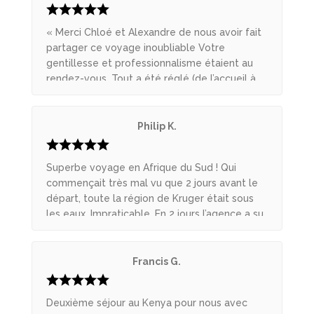
« Merci Chloé et Alexandre de nous avoir fait
partager ce voyage inoubliable Votre
gentillesse et professionnalisme étaient au
rendez-vous. Tout a été réglé (de l’accueil à
l’aéroport à la fin du séjour) de manière « pro
» et cela dans une ambiance très amicale dès
le début. Encore Merci de nous avoir fait vivre
Philip K.
cette belle expérience. À bientôt pour une
prochaine expédition Jean-Luc & Muriel »
Superbe voyage en Afrique du Sud ! Qui
commençait très mal vu que 2 jours avant le
départ, toute la région de Kruger était sous
les eaux. Impraticable. En 2 jours l’agence a su
se retourner et nous proposer une autre
réserve en Afrique du Sud. Magnifique. Bravo
pour la réactivité ! Tout le reste du safari a
Francis G.
été à cette hauteur: réactivité, sympathique
et organisation au top. Je ne saurais que trop
Deuxième séjour au Kenya pour nous avec
recommander. En plus nous étions dans le