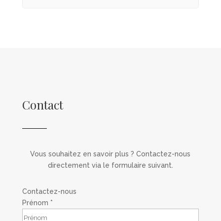
organisation au top ainsi que des guides d’une
l’Inde et le Rajasthan autrement, n’hésitez pas
qualité rare !
!
Contact
Vous souhaitez en savoir plus ? Contactez-nous
directement via le formulaire suivant.
Contactez-nous
Prénom
*