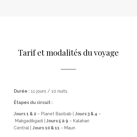
Tarif et modalités du voyage
Durée :
11 jours / 10 nuits.
Étapes du circuit :
Jour
s
1
& 2
–
Planet Baobab |
Jour
s
3
& 4
–
Makgadikgadi
|
Jour
s
5 à
9
–
Kalahari
Central
|
Jour
s
10 & 11
– Maun