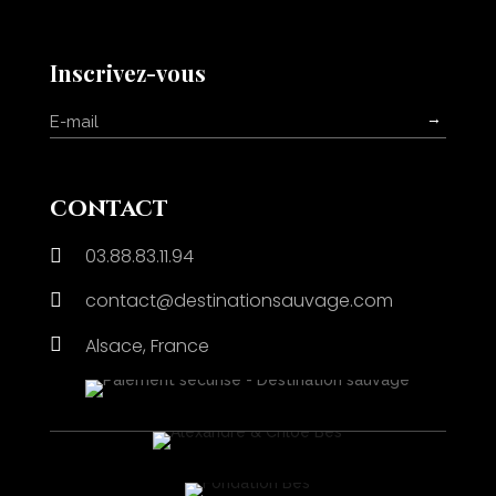
Inscrivez-vous
→
contact
03.88.83.11.94

contact@destinationsauvage.com


Alsace, France