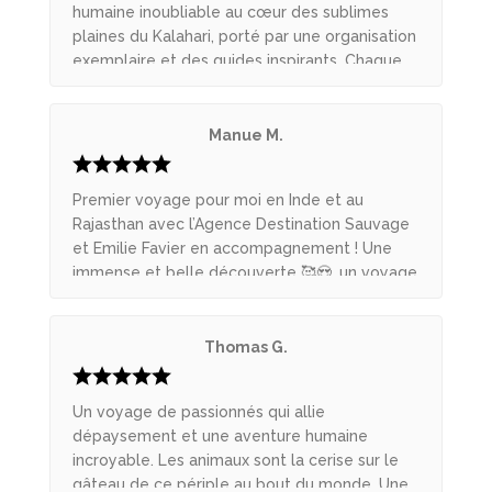
humaine inoubliable au cœur des sublimes
plaines du Kalahari, porté par une organisation
exemplaire et des guides inspirants. Chaque
rencontre avec les animaux est un moment
d’émotion intense. Les félins se sont montrés
plus discrets que je ne l'avais espéré mais ce
Manue M.
qui rappelle le côté sauvage et imprévisible
de la nature. Vanessa.
Premier voyage pour moi en Inde et au
Rajasthan avec l’Agence Destination Sauvage
et Emilie Favier en accompagnement ! Une
immense et belle découverte 🥰😍, un voyage
magnifique dans des hôtels de charme, à
découvrir les indiens et leurs sublimes villes
du Rajasthan avec en point d’orgue, le festival
Thomas G.
de Holli ! Une merveilleuse aventure dans une
famille indienne… Le voyage est varié, riche et
Un voyage de passionnés qui allie
intense. Emilie est aux petits soins avec ses
dépaysement et une aventure humaine
hôtes et s’adapte au groupe. La balade à
incroyable. Les animaux sont la cerise sur le
vélos autour du Taj Mahal est unique et
gâteau de ce périple au bout du monde. Une
inoubliable 🤩 Si vous souhaitez découvrir