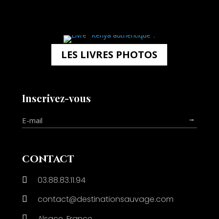
LES LIVRES PHOTOS
Inscrivez-vous
→
contact
03.88.83.11.94

contact@destinationsauvage.com


Alsace, France